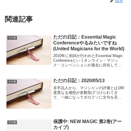
ゆき
関連記事
ただの日記：Essential Magic
その他
Conferenceやるみたいですね
(United Magicians for the World)
2010年に初回が行われたEssential Magic
Conferenceというオンライン・マジッ
ク・コンベンションが過去に存在してい
ましたが(3年やってそれからは行われて
いないはず)、来週また行われるようです
(名称は「United M...
ただの日記：2020/05/13
その他
非手品人から、マジシャンの評価とは180
度異なる感想が多数投げつけられてき
て、一緒になってボロクソに文句を言い
ながらたまにダメージを受けているごき
げんよう、わたしです。マジシャンがビ
ジュアルさ・不可能さを追求した結果、
非手品人が的確にネタを...
保護中: NEW MAGIC 第2巻(アー
その他
カイブ)