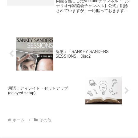
問題を起こしたyoutubeチャンネル「【シ
ナリオ作家協会チャンネル】公式」削除
されていますが、一応貼っておきます
【密談.特別編】緊急対談：原作者と脚本
家はどう共存できるのか編発端『セクシ
ー田中さん』で知られる芦原妃名子さん
(原作者)が20...
所感：「SANKEY SANDERS
SESSIONS」Disc2
用語：ディレイド・セットアップ
(delayed-setup)
ホーム
その他