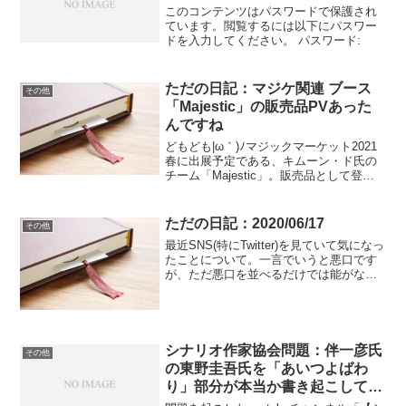
このコンテンツはパスワードで保護され
ています。閲覧するには以下にパスワー
ドを入力してください。 パスワード:
ただの日記：マジケ関連 ブース
その他
「Majestic」の販売品PVあった
んですね
どもども|ω｀)ﾉマジックマーケット2021
春に出展予定である、キムーン・ド氏の
チーム「Majestic」。販売品として登録
されている3品の実演動画がすでに投稿さ
れていたことに気づいたので、紹介して
おこうと思った次第。どれもかっこよか
ただの日記：2020/06/17
その他
ったの...
最近SNS(特にTwitter)を見ていて気になっ
たことについて。一言でいうと悪口です
が、ただ悪口を並べるだけでは能がない
ので言いたいことを簡単にまとめてみ
た。ネットというものが一般にも普及
し、簡単に触れられるようになったのは
良いことです。...
シナリオ作家協会問題：伴一彦氏
その他
の東野圭吾氏を「あいつよばわ
り」部分が本当か書き起こしてみ
た