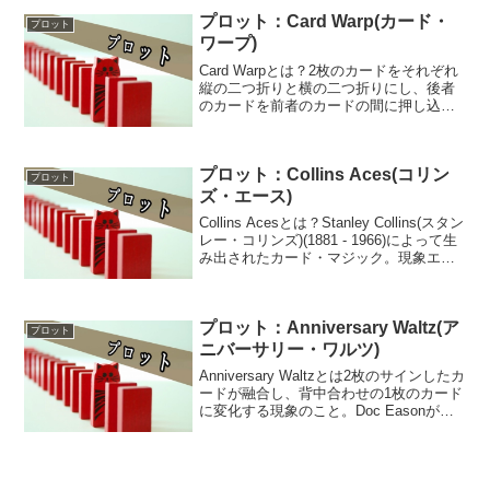
赤...
プロット：Card Warp(カード・
プロット
ワープ)
Card Warpとは？2枚のカードをそれぞれ
縦の二つ折りと横の二つ折りにし、後者
のカードを前者のカードの間に押し込む
と裏返って反対側から出てくる現象のこ
と。言葉で絶対に伝わらないので画像を
参照されたし。1973年、Roy Walton(ロ...
プロット：Collins Aces(コリン
プロット
ズ・エース)
Collins Acesとは？Stanley Collins(スタン
レー・コリンズ)(1881 - 1966)によって生
み出されたカード・マジック。現象エー
ス・アセンブリとポーカー・ディールの
組み合わせであり、4枚のエースのテーブ
ル上へ離し...
プロット：Anniversary Waltz(ア
プロット
ニバーサリー・ワルツ)
Anniversary Waltzとは2枚のサインしたカ
ードが融合し、背中合わせの1枚のカード
に変化する現象のこと。Doc Easonが発
表した「Anniversary Waltz」が有名にな
った事からこう呼ばれる。1990年
Christ...