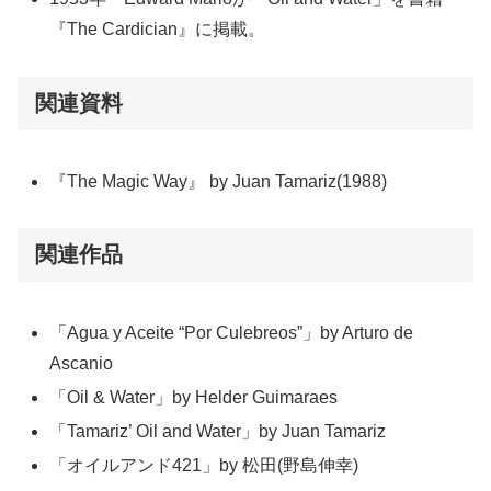
『The Cardician』に掲載。
関連資料
『The Magic Way』 by Juan Tamariz(1988)
関連作品
「Agua y Aceite “Por Culebreos”」by Arturo de
Ascanio
「Oil & Water」by Helder Guimaraes
「Tamariz’ Oil and Water」by Juan Tamariz
「オイルアンド421」by 松田(野島伸幸)