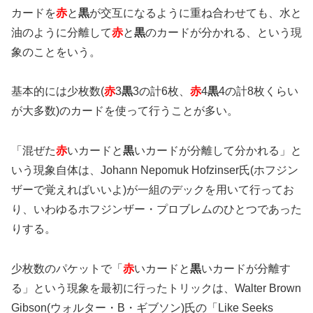
カードを
赤
と
黒
が交互になるように重ね合わせても、水と
油のように分離して
赤
と
黒
のカードが分かれる、という現
象のことをいう。
基本的には少枚数(
赤
3
黒
3の計6枚、
赤
4
黒
4の計8枚くらい
が大多数)のカードを使って行うことが多い。
「混ぜた
赤
いカードと
黒
いカードが分離して分かれる」と
いう現象自体は、Johann Nepomuk Hofzinser氏(ホフジン
ザーで覚えればいいよ)が一組のデックを用いて行ってお
り、いわゆるホフジンザー・プロブレムのひとつであった
りする。
少枚数のパケットで「
赤
いカードと
黒
いカードが分離す
る」という現象を最初に行ったトリックは、Walter Brown
Gibson(ウォルター・B・ギブソン)氏の「Like Seeks