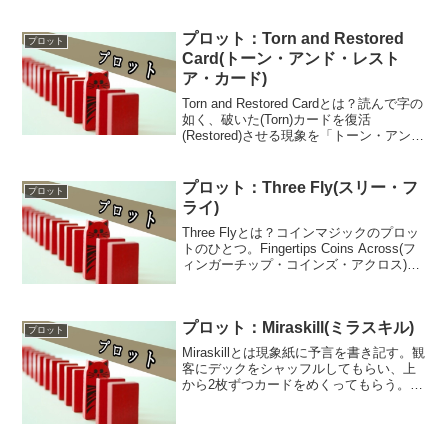
プロット：Torn and Restored
プロット
Card(トーン・アンド・レスト
ア・カード)
Torn and Restored Cardとは？読んで字の
如く、破いた(Torn)カードを復活
(Restored)させる現象を「トーン・アン
ド・レストア・カード」と呼ぶ。カード
でなく新聞紙で行えば「Torn and
Restored Ne...
プロット：Three Fly(スリー・フ
プロット
ライ)
Three Flyとは？コインマジックのプロッ
トのひとつ。Fingertips Coins Across(フ
ィンガーチップ・コインズ・アクロス)と
いう呼び方もある。3枚のコインを胸の高
さで指先に持ち、両手は肩幅程度に離し
た状態から、一方の手...
プロット：Miraskill(ミラスキル)
プロット
Miraskillとは現象紙に予言を書き記す。観
客にデックをシャッフルしてもらい、上
から2枚ずつカードをめくってもらう。2
枚のマークを確認し、赤/赤、赤/黒、黒/
黒、組み合わせに応じて3つのパケットに
デックのカードをすべて分けていく。赤/