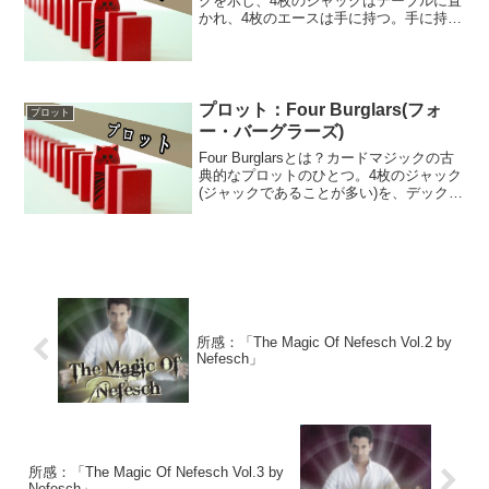
クを示し、4枚のジャックはテーブルに置
かれ、4枚のエースは手に持つ。手に持っ
たエースが1枚ずつジャックに変わってい
きます。4枚すべてジャックに変わると、
次の瞬間その4枚は「リセット」され、ま
たエー...
プロット：Four Burglars(フォ
プロット
ー・バーグラーズ)
Four Burglarsとは？カードマジックの古
典的なプロットのひとつ。4枚のジャック
(ジャックであることが多い)を、デックの
バラバラの位置(パケットに分けて行うこ
とも)へ入れるが、デックのトップにジャ
ックが4枚とも集まってくる、という現...
所感：「The Magic Of Nefesch Vol.2 by
Nefesch」
所感：「The Magic Of Nefesch Vol.3 by
Nefesch」