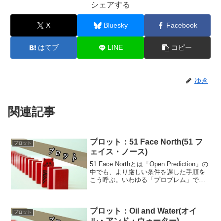
シェアする
X
Bluesky
Facebook
はてブ
LINE
コピー
ゆき
関連記事
プロット：51 Face North(51 フ
プロット
ェイス・ノース)
51 Face Northとは「Open Prediction」の
中でも、より厳しい条件を課した手順を
こう呼ぶ。いわゆる「プロブレム」であ
る。Stewart James(スチュワート・ジェ
ームス)が1955年、『IBIDEM』誌上で18
個の...
プロット：Oil and Water(オイ
プロット
ル・アンド・ウォーター)