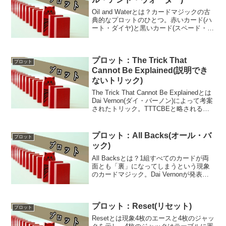
Oil and Waterとは？カードマジックの古
典的なプロットのひとつ。赤いカード(ハ
ート・ダイヤ)と黒いカード(スペード・ク
ラブ)を、それぞれ水(赤いカード)と油(黒
いカード)に例え、カードを赤と黒が交互
になるように重ね合わせても、水と...
プロット：The Trick That
プロット
Cannot Be Explained(説明でき
ないトリック)
The Trick That Cannot Be Explainedとは
Dai Vernon(ダイ・バーノン)によって考案
されたトリック。TTTCBEと略されるこ
ともある。具体的な「現象」を指す用語
ではなく、状況に応じて最大限の効果を
生むよ...
プロット：All Backs(オール・バ
プロット
ック)
All Backsとは？1組すべてのカードが両
面とも「裏」になってしまうという現象
のカードマジック。Dai Vernonが発表し
たことで一般的に普及した。1組すべては
用いず、数枚のカードだけを使って「両
面とも裏になる」現象を行う場合は
プロット：Reset(リセット)
「Ba...
プロット
Resetとは現象4枚のエースと4枚のジャッ