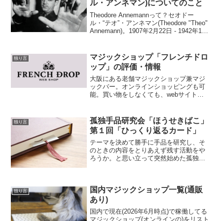
ル・アンネマン)についてのこと
Theodore Annemannって？セオドー
ル・“テオ”・アンネマン(Theodore "Theo"
Annemann)。1907年2月22日 - 1942年1月
12日 34歳没メンタリズムを専門としたア
メリカのプロマジシャン。現在もメ...
マジックショップ「フレンチドロ
独り言
ップ」の評価・情報
大阪にある老舗マジックショップ兼マジ
ックバー。オンラインショッピングも可
能。買い物をしなくても、webサイトに
行けば優良なコンテンツが見れる。マジ
ック研究家・石田隆信氏のコラムは色々
な事がかなり詳細に調べられた情報が載
孤独手品研究会「ほうせきばこ」
独り言
っているし、メルマガの...
第１回「ひっくり返るカード」
テーマを決めて勝手に手品を研究し、そ
のときの内容をとりあえず残す活動をや
ろうか。と思い立って突然始めた孤独手
品研究会「ほうせきばこ」第１回が行わ
れたので記録残しです。最初の目的は、
Izumi(とり)さん主催の札幌クロースアッ
国内マジックショップ一覧(通販
プマジックサーク...
独り言
あり)
国内で現在(2026年6月時点)で稼働してる
マジックショップ(オンラインの)をリスト