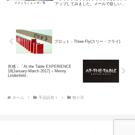
アップしてみました。メールで欲しい物
を連絡、といった手続きが発生するもの
は除外しています。ゆき増えたり消えた
りしてるショップがありそう。気づいた
ら更新してる...
プロット：Three Fly(スリー・フライ)
所感：「At the Table EXPERIENCE
18(January-March 2017) – Menny
Lindenfeld」
ホーム
手品話色々
独り言