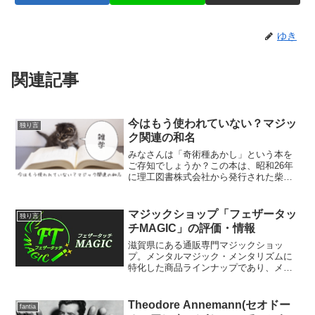
ゆき
関連記事
今はもう使われていない？マジッ
独り言
ク関連の和名
みなさんは「奇術種あかし」という本を
ご存知でしょうか？この本は、昭和26年
に理工図書株式会社から発行された柴田
直光氏の手品本で定価は当時180円。この
頃の日本には「マジック」を覚える手段
というものがほぼ存在せず、数学の本の
マジックショップ「フェザータッ
独り言
中に数理を利用した...
チMAGIC」の評価・情報
滋賀県にある通販専門マジックショッ
プ。メンタルマジック・メンタリズムに
特化した商品ラインナップであり、メン
タルマジック商品を購入した際にありが
ちな「英語で何言ってるのか分からな
い」という難点を、独自の翻訳原稿が付
Theodore Annemann(セオドー
fantia
いてるサービスで解消している...