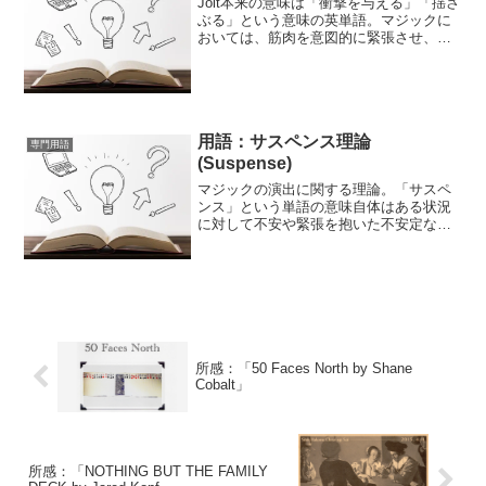
Jolt本来の意味は「衝撃を与える」「揺さ
ぶる」という意味の英単語。マジックに
おいては、筋肉を意図的に緊張させ、現
象の瞬間に「映画のフィルムを下手に繋
ぎ合わせた」ような感覚を観客に与え、
マジックモーメントを知覚させる手法の
ことである。ゆきマ...
用語：サスペンス理論
専門用語
(Suspense)
マジックの演出に関する理論。「サスペ
ンス」という単語の意味自体はある状況
に対して不安や緊張を抱いた不安定な心
理、またそのような心理状態が続く様を
描いた作品をいう。シリアス、スリラー
（サイコスリラー）、ホラー（サイコホ
ラー）、アクションものと...
所感：「50 Faces North by Shane
Cobalt」
所感：「NOTHING BUT THE FAMILY