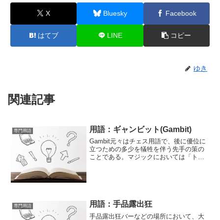
X
Bluesky
Facebook
はてブ
LINE
コピー
ゆき
関連記事
用語：ギャンビット(Gambit)
専門用語
Gambit元々はチェス用語で、後に優位に
立つための多少を犠牲を伴う先手の策の
ことである。マジックにおいては「トリ
ックを行うための準備をいかにしてする
かの策」のこと。セットアップに近い用
語であるが、「セットアップ」をいかに
行うか？である。ゆ...
用語：手品露出狂
専門用語
手品露出狂バーなどの場所において、大