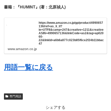
書籍：『HUMINT』(著：北原禎人)
https://www.amazon.co.jp/gp/product/4990657
136/ref=as_li_tl?
ie=UTF8&camp=247&creative=1211&creative
ASIN=4990657136&linkCode=as2&tag=ap020
60-
22&linkId=a6b6a877c023b85f6ce2f24b11bbac
47
www.amazon.co.jp
用語一覧に戻る
専門用語
シェアする