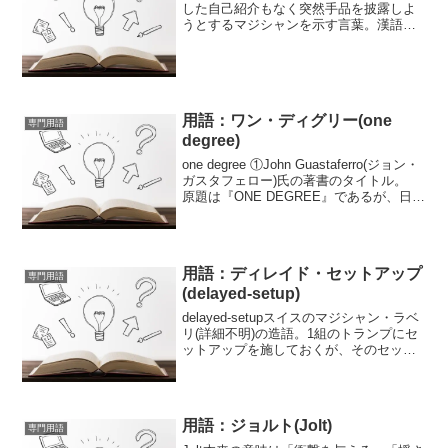
した自己紹介もなく突然手品を披露しよ
うとするマジシャンを示す言葉。漢語に
存在する「技癢」という言葉が適切なの
だろうが、それではかっこよすぎるとい
うことできょうじゅ氏は『手品露出狂』
と呼んでいるという。「知...
用語：ワン・ディグリー(one
専門用語
degree)
one degree ①John Guastaferro(ジョン・
ガスタフェロー)氏の著書のタイトル。
原題は『ONE DEGREE』であるが、日本
語翻訳版では『ジョン・ガスタフェロー
カードマジック』(翻訳：富山達也)となっ
ている。②ほんの...
用語：ディレイド・セットアップ
専門用語
(delayed-setup)
delayed-setupスイスのマジシャン・ラベ
リ(詳細不明)の造語。1組のトランプにセ
ットアップを施しておくが、そのセット
はすぐには使わず手順の最後の方まで取
っておく。使用するタイミングをdelay(遅
らせる)して使おうという試みのこと...
用語：ジョルト(Jolt)
専門用語