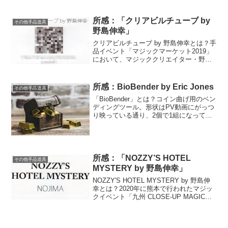
ク。「Prediction in Ordinary Envelope
Method」の頭文字を取って「POEM」な
ん...
所感：「クリアビルチューブ by
その他手品道具
野島伸幸」
クリアビルチューブ by 野島伸幸とは？手
品イベント「マジックマーケット2019」
において、マジッククリエイター・野島
伸幸氏が頒布したマジック道具。解説動
画のURLと専用の手品道具がセットにな
っている。マジックマーケット2019開催
所感：BioBender by Eric Jones
その他手品道具
時点では...
「BioBender」とは？コイン曲げ用のベン
ディングツール。形状はPV動画にがっつ
り映っている通り、2個で1組になってい
るサムチップ型。使い方の説明はエリッ
ク・ジョーンズがしてくれている。所感
解説はオンライン動画サムチップが破損
しても、ギ...
所感：「NOZZY’S HOTEL
その他手品道具
MYSTERY by 野島伸幸」
NOZZY'S HOTEL MYSTERY by 野島伸
幸とは？2020年に熊本で行われたマジッ
クイベント「九州 CLOSE-UP MAGIC
CONVENTION」においてはじめて販売さ
れた、マジック・クリエイター野島伸幸
氏のパケット・ト...