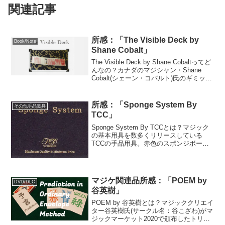
関連記事
所感：「The Visible Deck by
Book/Note
Shane Cobalt」
The Visible Deck by Shane Cobaltってど
んなの？カナダのマジシャン・Shane
Cobalt(シェーン・コバルト)氏のギミック
付きレクチャー・ノート。載っているト
リックは1つだけ。元々の出発点は「広く
知られ過ぎ...
所感：「Sponge System By
その他手品道具
TCC」
Sponge System By TCCとは？マジック
の基本用具を数多くリリースしている
TCCの手品用具。赤色のスポンジボール2
個と緑色のスポンジボール2個が、無印良
品で売ってそうないい感じのプラスチッ
クケースに入っており、それが9分40秒...
マジケ関連品所感：「POEM by
DVD/DLC
谷英樹」
POEM by 谷英樹とは？マジッククリエイ
ター谷英樹氏(サークル名：谷こざわ)がマ
ジックマーケット2020で頒布したトリッ