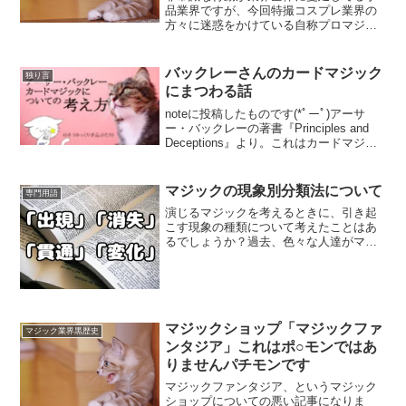
品業界ですが、今回特撮コスプレ業界の
方々に迷惑をかけている自称プロマジシ
ャンがおり情報共有をされておりました
ので、手品業界の若手たちのためにもこ
ちらでも情報共有をしておきたいと思っ
バックレーさんのカードマジック
独り言
た次第。あめ虎@28 👑...
にまつわる話
noteに投稿したものです(*ﾟーﾟ)アーサ
ー・バックレーの著書『Principles and
Deceptions』より。これはカードマジッ
クの章の序文として添えられている文章
なのですが、その内容は、書かれた当時
よりもむしろ「現代」におい...
マジックの現象別分類法について
専門用語
演じるマジックを考えるときに、引き起
こす現象の種類について考えたことはあ
るでしょうか？過去、色々な人達がマジ
ックの現象を分類する基準を発表してき
ました。ゆき「出現」や「消失」「変
化」みたいな分け方だ現象を分類して何
になるの？と思う方もいるか...
マジックショップ「マジックファ
マジック業界黒歴史
ンタジア」これはポ○モンではあ
りませんパチモンです
マジックファンタジア、というマジック
ショップについての悪い記事になりま