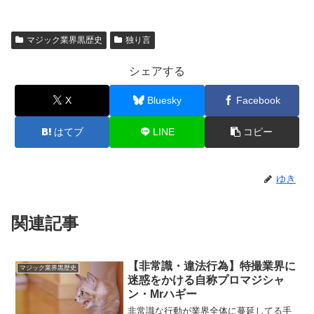
マジック業界黒歴史
独り言
シェアする
X
Bluesky
Facebook
はてブ
LINE
コピー
ゆき
関連記事
【非常識・違法行為】特撮業界に
マジック業界黒歴史
迷惑をかける自称プロマジシャ
ン・Mrハギー
非常識な行動が業界全体に蔓延してる手