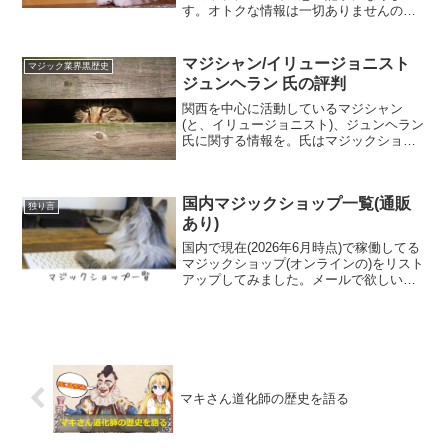
す。オトクな情報は一切ありませんので
ご承知ください。最初に断っておきます
が、マジックファンタジアの評価は「お
すすめ出来ない」です。みなさんはこの
マジシャン/イリュージョニスト
マジック業界黒歴史
キャラクター・この商品を知...
ジュンヘラン 氏の評判
関西を中心に活動しているマジシャン
(と、イリュージョニスト)、ジュンヘラン
氏に関する情報を。氏はマジックショッ
プ「大阪マジック」を経営していたり、
不動産業を営んでいるのですが、マジッ
クショップの経営で多数のトラブルを起
国内マジックショップ一覧(通販
こしております。ご依...
独り言
あり)
国内で現在(2026年6月時点)で稼働してる
マジックショップ(オンラインの)をリスト
アップしてみました。メールで欲しい物
を連絡、といった手続きが発生するもの
は除外しています。ゆき増えたり消えた
りしてるショップがありそう。気づいた
ら更新してる...
マキさん道化師の歴史を語る