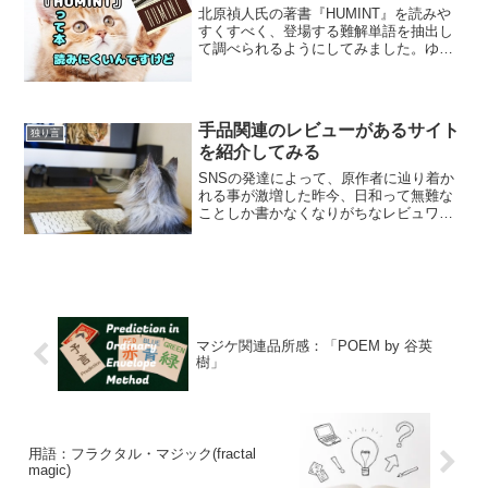
北原禎人氏の著書『HUMINT』を読みや
すくすべく、登場する難解単語を抽出し
て調べられるようにしてみました。ゆき
「Contents」ボタンと「PAGE TOP」ボ
タンを駆使してお使いください 単語の数
が多すぎたため、今現在LESSON4まで...
手品関連のレビューがあるサイト
独り言
を紹介してみる
SNSの発達によって、原作者に辿り着か
れる事が激増した昨今、日和って無難な
ことしか書かなくなりがちなレビュワー
達の中で、未だに眼光がギラついてお
り、評価する視点が広いなと信用できそ
うなレビューをされてるブログをいくつ
か紹介したいなと思った次...
マジケ関連品所感：「POEM by 谷英
樹」
用語：フラクタル・マジック(fractal
magic)