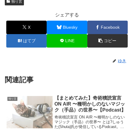
独り言
シェアする
X
Bluesky
Facebook
はてブ
LINE
コピー
ゆき
関連記事
【まとめてみた】奇術積読宣言
独り言
ON AIR 〜種明かしのないマジッ
ク（手品）の世界〜【Podcast】
奇術積読宣言 ON AIR 〜種明かしのない
マジック（手品）の世界〜 とは?しゅう
た(Shuta)氏が発信しているPodcast。ゆ
きインターネット上で配信されている音