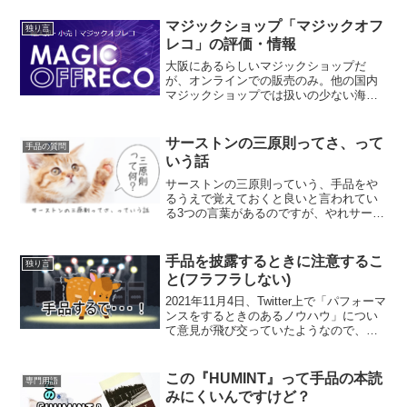
声コンテンツやその配信サービス。スマ
ートフォンやパソコンなどから、誰で
マジックショップ「マジックオフ
独り言
も...
レコ」の評価・情報
大阪にあるらしいマジックショップだ
が、オンラインでの販売のみ。他の国内
マジックショップでは扱いの少ない海外
製品、特に洋書が充実している。海外か
ら直接購入するのはトラブルが起きた時
に怖い、なんて人は安心して利用でき
サーストンの三原則ってさ、って
手品の質問
る。大規模な割引セールが行わ...
いう話
サーストンの三原則っていう、手品をや
るうえで覚えておくと良いと言われてい
る3つの言葉があるのですが、やれサース
トンはそんなこと言ってないとか、やれ
間違っているだの言われていますが、少
し情報をまとめておきましょう、という
手品を披露するときに注意するこ
独り言
話です。ゆきわたし、人...
と(フラフラしない)
2021年11月4日、Twitter上で「パフォーマ
ンスをするときのあるノウハウ」につい
て意見が飛び交っていたようなので、勝
手にちょっと抽出して残しておこうかな
ーなんて思った次第。ゆき消してって言
われたら消す感じで・・・(ｶﾞｸｶﾞｸ)ど
この『HUMINT』って手品の本読
専門用語
ん...
みにくいんですけど？