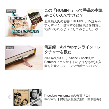
とちょっと感心しました。ただ、原案は
デュプリケイトを使う必要があって、正
直ちょっと手間。だからなのか、実際に
この『HUMINT』って手品の本読
専門用語
演じ...
みにくいんですけど？
北原禎人氏の著書『HUMINT』を読みや
すくすべく、登場する難解単語を抽出し
て調べられるようにしてみました。ゆき
「Contents」ボタンと「PAGE TOP」ボ
タンを駆使してお使いください 単語の数
が多すぎたため、今現在LESSON4まで...
備忘録：Avi Yapオンライン・レ
独り言
クチャーを観た
2020年9月30日、Shane Cobalt氏の
Patreon(ファンサイトのようなもの)加入
者を対象として、シンガポールのマジシ
ャンAvi Yap(アビ・ヤップ)氏のオンライ
ン・レクチャーが開催されました。今回
はそれの備忘録。ZOOMで...
Theodore Annemannの著書『En
Rapport』日本語訳版発売(訳：由利静希)