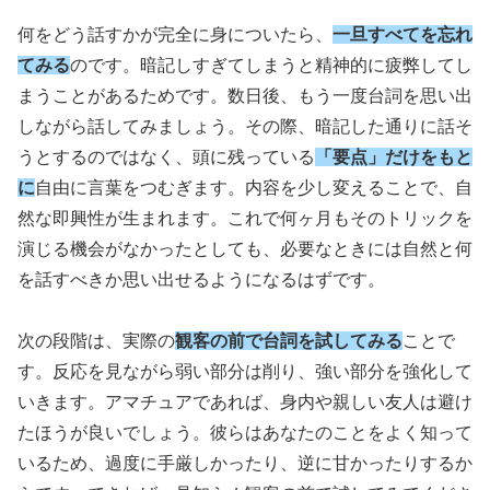
何をどう話すかが完全に身についたら、
一旦すべてを忘れ
てみる
のです。暗記しすぎてしまうと精神的に疲弊してし
まうことがあるためです。数日後、もう一度台詞を思い出
しながら話してみましょう。その際、暗記した通りに話そ
うとするのではなく、頭に残っている
「要点」だけをもと
に
自由に言葉をつむぎます。内容を少し変えることで、自
然な即興性が生まれます。これで何ヶ月もそのトリックを
演じる機会がなかったとしても、必要なときには自然と何
を話すべきか思い出せるようになるはずです。
次の段階は、実際の
観客の前で台詞を試してみる
ことで
す。反応を見ながら弱い部分は削り、強い部分を強化して
いきます。アマチュアであれば、身内や親しい友人は避け
たほうが良いでしょう。彼らはあなたのことをよく知って
いるため、過度に手厳しかったり、逆に甘かったりするか