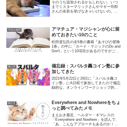
そのうち追加されるかもしれない。いつ
までミスターマリックさんやマギー司郎
さんの名前を挙げなきゃいけないの。ゆ
きアマチュアにマウントとってないでお
すすめさせてみろよ、プロなんだろ？(ハ
ンター×ハンターのオマージュ)追記
アマチュア・マジシャンが心に留
(2023/05/15)...
手品の質問
めておきたい10のこと
松田道弘氏の全5巻の書籍『あそびの冒険
1巻』の中に「カード・マジックのDo and
Don't」という10項目があるのですがご存
知でしょうか？これはカード・マジック
をする上での「べからず集」ともいうべ
きものなのですが(「dos and d...
備忘録：スパルタ轟コイン塾に参
独り言
加してきた
2021年5月22日と29日に「スパルタ轟コ
イン塾」にA日程で参加してきたので備忘
録的な。オンラインワークショップ的な
イベントであります。このコイン塾は前
半と後半の2回に分けて開催され、わたし
の参加したA日程は土曜日の
Everywhere and Nowhereをちょ
独り言
13:00~16:00...
っと調べてみたメモ
まえおき最近、ヘルダー・ギマレスの
「Everywhere and Nowhere」を読んで、
「あ、こんなアプローチもあるのか！」