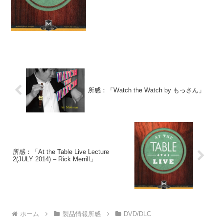
Chris Korn(クリス・コーン)回。FISMへ
の出場経験や、TV...
所感：「Watch the Watch by もっさん」
所感：「At the Table Live Lecture
2(JULY 2014) – Rick Merrill」
ホーム
製品情報所感
DVD/DLC