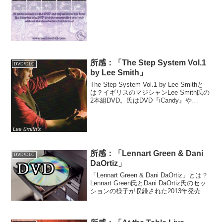
所感：「The Step System Vol.1
DVD/DLC
by Lee Smith」
The Step System Vol.1 by Lee Smithと
は？イギリスのマジシャンLee Smith氏の
2本組DVD。氏はDVD『iCandy』や
『More iCandy』シリーズ(共にGary
Jonesとの共作)で知られ、結...
所感：「Lennart Green & Dani
DVD/DLC
DaOrtiz」
「Lennart Green & Dani DaOrtiz」とは？
Lennart Green氏とDani DaOrtiz氏のセッ
ションの様子が収録された2013年発売の2
枚組DVD。2枚合わせて2時間5分収録。ト
レイラーの映像は、DISC1...