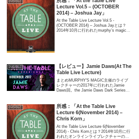
所感：「At the Table Live
DVD/DLC
Lecture Vol.5 – (OCTOBER
2014) – Joshua Jay」
At the Table Live Lecture Vol.5 -
(OCTOBER 2014) – Joshua Jayとは？
2014年10月に行われたmurphy’s magic主
催のオンライン・ライブレクチャー、
Joshua Jay(...
【レビュー】Jamie Daws(At The
DVD/DLC
Table Live Lecture)
まとめMURPHY'S MAGIC主催のライブ
レクチャーの2017年に行われたJamie
Daws回。the Jamie Daws Dark Seriesと
いう、ホラー・テイストのマジックシリ
ーズをリリースしていたり、個人的には
Scared...
所感：「At the Table Live
DVD/DLC
Lecture 6(November 2014) –
Chris Korn」
At the Table Live Lecture 6(November
2014) - Chris Kornとは？2014年10月に行
われたオンラインライブレクチャーの