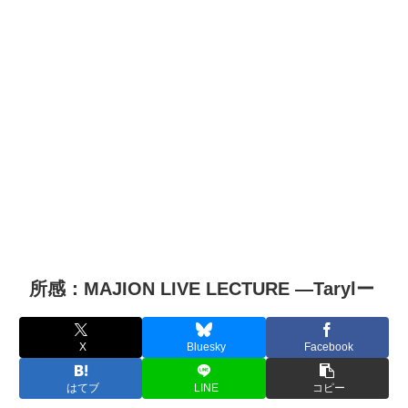
所感：MAJION LIVE LECTURE ―Tarylー
X
Bluesky
Facebook
はてブ
LINE
コピー