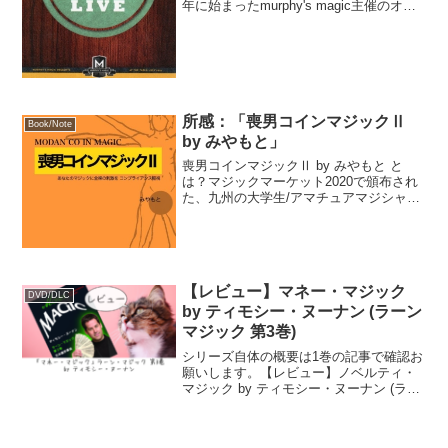
年に始まったmurphy's magic主催のオン
ライン・ライブレクチャー、ギャンブリ
ングで有名なJaso...
所感：「喪男コインマジックⅡ
Book/Note
by みやもと」
喪男コインマジックⅡ by みやもと と
は？マジックマーケット2020で頒布され
た、九州の大学生/アマチュアマジシャ
ン・みやもと氏の作品集(2021年4月より
プロとして活動決定とのこと)。16pほど
の電子書籍(電子小冊子？)である。現在は
ダ...
【レビュー】マネー・マジック
DVD/DLC
by ティモシー・ヌーナン (ラーン
マジック 第3巻)
シリーズ自体の概要は1巻の記事で確認お
願いします。【レビュー】ノベルティ・
マジック by ティモシー・ヌーナン (ラー
ンマジック 第1巻)3巻のテーマは「お
金」。そこまで影響は大きくないかも知
れませんが、ティモシーは左利きな点に