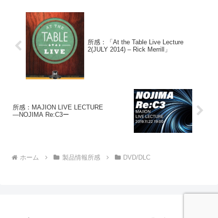
一応注意する...
所感：「At the Table Live Lecture
2(JULY 2014) – Rick Merrill」
所感：MAJION LIVE LECTURE
―NOJIMA Re:C3ー
ホーム
製品情報所感
DVD/DLC