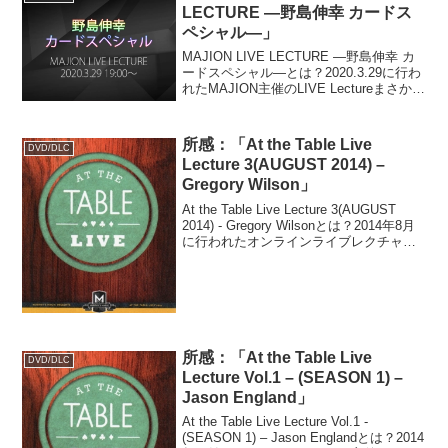
ィモシー...
LECTURE ―野島伸幸 カードス
ペシャル―」
MAJION LIVE LECTURE ―野島伸幸 カ
ードスペシャル―とは？2020.3.29に行わ
れたMAJION主催のLIVE Lectureまさかの
野島伸幸氏4回目。野島氏のファンティア
「のじままじめ観察日記」内の配信で行
われたトリッ...
所感：「At the Table Live
DVD/DLC
Lecture 3(AUGUST 2014) –
Gregory Wilson」
At the Table Live Lecture 3(AUGUST
2014) - Gregory Wilsonとは？2014年8月
に行われたオンラインライブレクチャー
のGregory Wilson(グレゴリー・ウィルソ
ン)回。FISM ...
所感：「At the Table Live
DVD/DLC
Lecture Vol.1 – (SEASON 1) –
Jason England」
At the Table Live Lecture Vol.1 -
(SEASON 1) – Jason Englandとは？2014