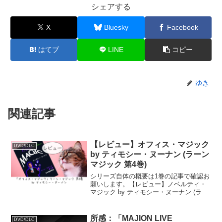
シェアする
X
Bluesky
Facebook
はてブ
LINE
コピー
ゆき
関連記事
【レビュー】オフィス・マジック
DVD/DLC
by ティモシー・ヌーナン (ラーン
マジック 第4巻)
シリーズ自体の概要は1巻の記事で確認お
願いします。【レビュー】ノベルティ・
マジック by ティモシー・ヌーナン (ラー
ンマジック 第1巻)4巻のテーマは「職場に
あるもので出来るマジック」。そこまで
影響は大きくないかも知れませんが、テ
所感：「MAJION LIVE
DVD/DLC