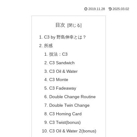
2019.11.28
2025.03.02
目次
C3 by 野島伸幸とは？
所感
技法：C3
C3 Sandwich
C3 Oil & Water
C3 Monte
C3 Fadeaway
Double Change Routine
Double Twin Change
C3 Homing Card
C3 Twist(bonus)
C3 Oil & Water 2(bonus)