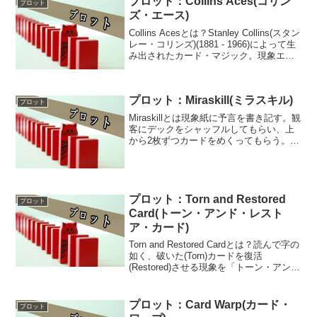
プロット：Collins Aces(コリン
「Ba...
プロット
ズ・エース)
Collins Acesとは？Stanley Collins(スタン
レー・コリンズ)(1881 - 1966)によって生
み出されたカード・マジック。現象エー
ス・アセンブリとポーカー・ディールの
組み合わせであり、4枚のエースのテーブ
ル上へ離し...
プロット：Miraskill(ミラスキル)
プロット
Miraskillとは現象紙に予言を書き記す。観
客にデックをシャッフルしてもらい、上
から2枚ずつカードをめくってもらう。2
枚のマークを確認し、赤/赤、赤/黒、黒/
黒、組み合わせに応じて3つのパケットに
デックのカードをすべて分けていく。赤/
赤...
プロット：Torn and Restored
プロット
Card(トーン・アンド・レスト
ア・カード)
Torn and Restored Cardとは？読んで字の
如く、破いた(Torn)カードを復活
(Restored)させる現象を「トーン・アン
ド・レストア・カード」と呼ぶ。カード
でなく新聞紙で行えば「Torn and
Restored Ne...
プロット：Card Warp(カード・
プロット