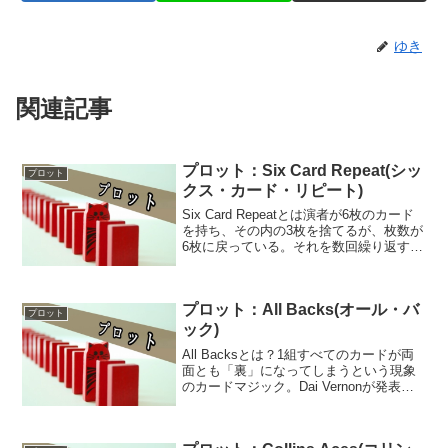
ゆき
関連記事
プロット：Six Card Repeat(シッ
プロット
クス・カード・リピート)
Six Card Repeatとは演者が6枚のカード
を持ち、その内の3枚を捨てるが、枚数が
6枚に戻っている。それを数回繰り返す。
といった「カードを捨てても枚数が6枚か
ら変わらない」という大筋のトリックで
ある。「Six Card Repeat...
プロット：All Backs(オール・バ
プロット
ック)
All Backsとは？1組すべてのカードが両
面とも「裏」になってしまうという現象
のカードマジック。Dai Vernonが発表し
たことで一般的に普及した。1組すべては
用いず、数枚のカードだけを使って「両
面とも裏になる」現象を行う場合は