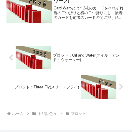
ワープ)
Card Warpとは？2枚のカードをそれぞれ
縦の二つ折りと横の二つ折りにし、後者
のカードを前者のカードの間に押し込む
と裏返って反対側から出てくる現象のこ
と。言葉で絶対に伝わらないので画像を
参照されたし。1973年、Roy Walton(ロ...
プロット：Oil and Water(オイル・アン
ド・ウォーター)
プロット：Three Fly(スリー・フライ)
ホーム
手品話色々
プロット