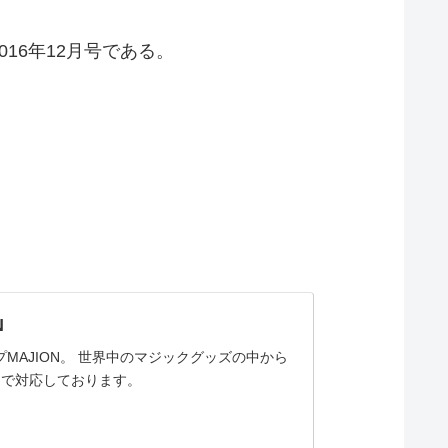
16年12月号である。
N
AJION。 世界中のマジックグッズの中から
まで対応しております。