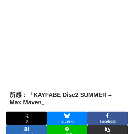
所感：「KAYFABE Disc2 SUMMER –
Max Maven」
X
Bluesky
Facebook