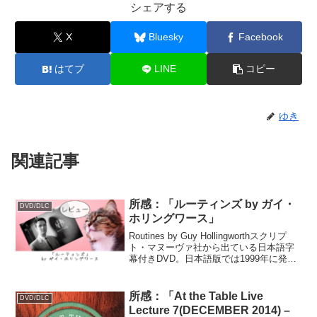
シェアする
X
Bluesky
Facebook
はてブ
LINE
コピー
ゆき
関連記事
所感：「ルーティンズ by ガイ・
DVD/DLC
ホリングワース」
Routines by Guy Hollingworthスクリプ
ト・マヌーヴァ社から出ている日本語字
幕付きDVD。日本語版では1999年に発売
されたときのオリジナル映像に加え、
2014年に撮り下ろされた新規映像も収録
されています。関連記事：...
所感：「At the Table Live
DVD/DLC
Lecture 7(DECEMBER 2014) –