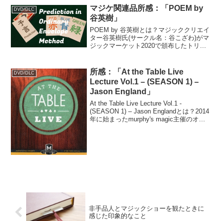
マジケ関連品所感：「POEM by
DVD/DLC
谷英樹」
POEM by 谷英樹とは？マジッククリエイ
ター谷英樹氏(サークル名：谷こざわ)がマ
ジックマーケット2020で頒布したトリッ
ク。「Prediction in Ordinary Envelope
Method」の頭文字を取って「POEM」な
ん...
所感：「At the Table Live
DVD/DLC
Lecture Vol.1 – (SEASON 1) –
Jason England」
At the Table Live Lecture Vol.1 -
(SEASON 1) – Jason Englandとは？2014
年に始まったmurphy's magic主催のオン
ライン・ライブレクチャー、ギャンブリ
ングで有名なJaso...
非手品人とマジックショーを観たときに
感じた印象的なこと