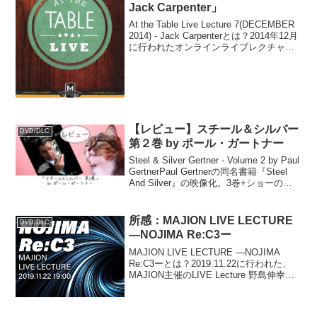
Jack Carpenter」
At the Table Live Lecture 7(DECEMBER
2014) - Jack Carpenterとは？2014年12月
に行われたオンラインライブレクチャー
のJack Carpenter回。カードスライトの
解説が多い。D...
【レビュー】スチール＆シルバー
DVD/DLC
第２巻 by ポール・ガートナー
Steel & Silver Gertner - Volume 2 by Paul
GertnerPaul Gertnerの同名書籍『Steel
And Silver』の映像化。3巻+ショーのみ
収録の1巻の、実質4本出ている内の第2巻
で、氏...
所感：MAJION LIVE LECTURE
DVD/DLC
―NOJIMA Re:C3ー
MAJION LIVE LECTURE ―NOJIMA
Re:C3ーとは？2019.11.22に行われた、
MAJION主催のLIVE Lecture 野島伸幸氏2
回目。今回は野島氏のカード技法「C3」
をメインに展開していく。2014年に発
売...