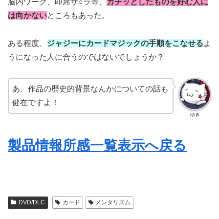
脳内ワーク、即席サ○ラ等、
ガチッとしたものを好む人に
は向かない
ところもあった。
ある程度、
ジャジーにカードマジックの手順をこなせる
よ
うになった人に合うのではないでしょうか？
あ、作品の歴史的背景なんかについての話も
健在ですよ！
ゆき
製品情報所感一覧表示へ戻る
DVD/DLC
カード
メンタリズム