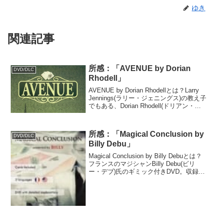
ゆき
関連記事
所感：「AVENUE by Dorian
DVD/DLC
Rhodell」
AVENUE by Dorian Rhodellとは？Larry
Jennings(ラリー・ジェニングス)の教え子
でもある、Dorian Rhodell(ドリアン・ロ
ーデル)のカードマジック作品集。ちなみ
に氏は左利きである。所感THINKI...
所感：「Magical Conclusion by
DVD/DLC
Billy Debu」
Magical Conclusion by Billy Debuとは？
フランスのマジシャンBilly Debu(ビリ
ー・デブ)氏のギミック付きDVD。収録さ
れているのはカードマジック1つのみであ
る。ビリー氏は世界各国で精力的に活動
しているマ...