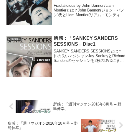
Fractalicious by John Bannon/Liam
Montierとは？John Bannon(ジョン・バノ
ン)氏とLiam Montier(リアム・モンティエ)
氏の2大マジック・クリエイターのコラボ
DVD。収録されているの...
所感：「SANKEY SANDERS
DVD/DLC
SESSIONS」Disc1
SANKEY SANDERS SESSIONSとは？
仲の良いマジシャンJay SankeyとRichard
Sandersのセッションを2枚のDVDにまと
めました！っていう作品。2002年9月から
ビデオでやり取りを開始、2004年1月には
モ...
所感：「週刊マジオン2016年8月号 – 野
島伸幸」
所感：「週刊マジオン2016年10月号 – 野
島伸幸」