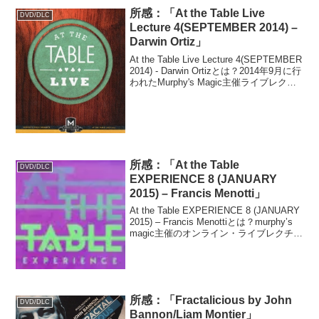
所感：「At the Table Live
DVD/DLC
Lecture 4(SEPTEMBER 2014) –
Darwin Ortiz」
At the Table Live Lecture 4(SEPTEMBER
2014) - Darwin Ortizとは？2014年9月に行
われたMurphy's Magic主催ライブレクチ
ャーのDarwin Ortiz(ダーウィン・オーテ...
所感：「At the Table
DVD/DLC
EXPERIENCE 8 (JANUARY
2015) – Francis Menotti」
At the Table EXPERIENCE 8 (JANUARY
2015) – Francis Menottiとは？murphy’s
magic主催のオンライン・ライブレクチャ
ー、Francis Menotti(フランシス・メノッ
ティ...
所感：「Fractalicious by John
DVD/DLC
Bannon/Liam Montier」