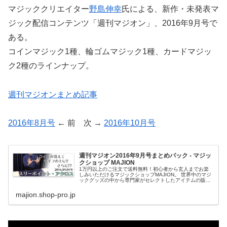
マジッククリエイター
野島伸幸
氏による、新作・未発表マ
ジック配信コンテンツ「週刊マジオン」、2016年9月号で
ある。
コインマジック1種、輪ゴムマジック1種、カードマジッ
ク2種のラインナップ。
週刊マジオンまとめ記事
2016年8月号
← 前 次 →
2016年10月号
週刊マジオン2016年9月号まとめパック - マジッ
クショップ MAJION
1万円以上のご注文で送料無料！初心者から玄人までお楽
しみいただけるマジックショップMAJION。 世界中のマジ
ックグッズの中から専門家がセレクトしたアイテムの販売
から、初心者も安心の1対1のオンラインレッスンまで対応
しております。
majion.shop-pro.jp