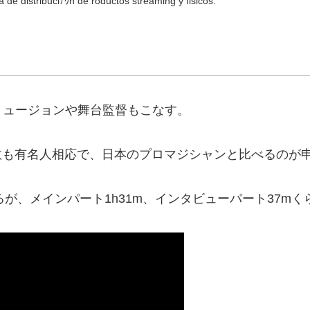
 de distribuciﾃｳn de roductos streaming y fisicos.
リュージョンや舞台監督もこなす。
ワー数も有名人相応で、日本のプロマジシャンと比べるの
るが、メインパート1h31m、インタビューパート37m