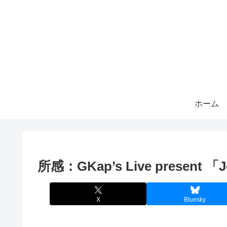
ホーム
所感：GKap’s Live present 「J
X
Bluesky