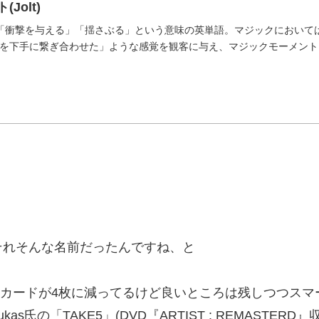
Jolt)
味は「衝撃を与える」「揺さぶる」という意味の英単語。マジックにおい
を下手に繋ぎ合わせた」ような感覚を観客に与え、マジックモーメントを
それそんな名前だったんですね、と
するカードが4枚に減ってるけど良いところは残しつつス
氏の「TAKE5」(DVD『ARTIST : REMASTE